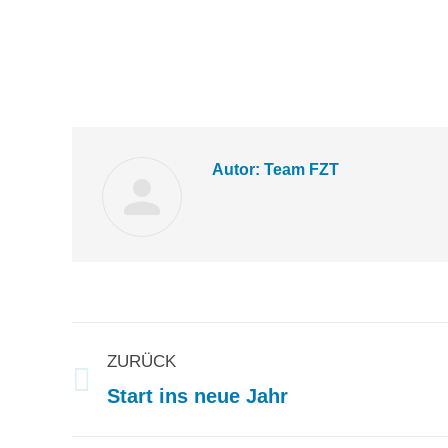
Autor:
Team FZT
Kommentarnaviga
ZURÜCK
Vorheriger
Start ins neue Jahr
Beitrag: