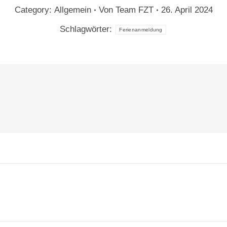
Category:
Allgemein
Von
Team FZT
26. April 2024
Schlagwörter:
Ferienanmeldung
tion
Nächster
Beitrag: