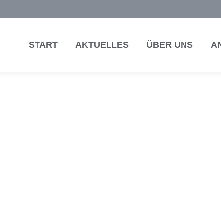
START
AKTUELLES
ÜBER UNS
A
LAKTION „LEGO – STATT 